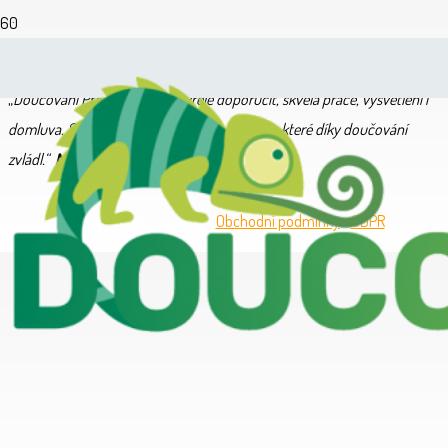
„
Doučování Přerov mohu jen vřele doporučit, skvělá práce, vysvětlení i
domluva. Syna připravili výborně na zkoušky, které díky doučování
zvládl.“
Marcela W.
Doučování Přerov 2021 •
Obchodní podmínky
•
GDPR